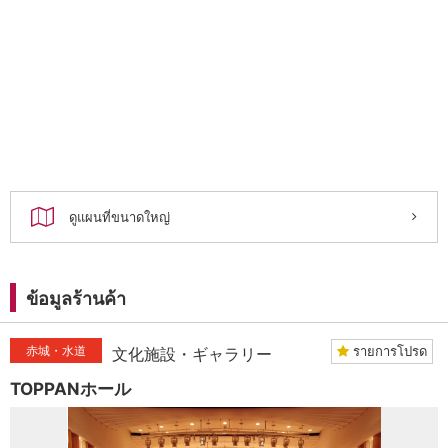
ดูแผนที่ขนาดใหญ่
ข้อมูลร้านค้า
赤城・水道
รายการโปรด
文化施設・ギャラリー
TOPPANホール