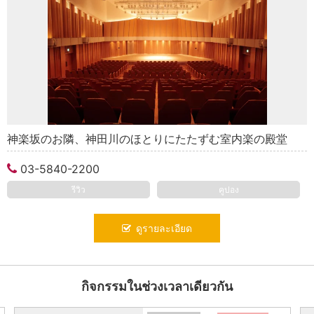
神楽坂のお隣、神田川のほとりにたたずむ室内楽の殿堂
03-5840-2200
รีวิว
คูปอง
ดูรายละเอียด
กิจกรรมในช่วงเวลาเดียวกัน