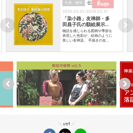
伝統芸能
矢来・横寺
สิ้นสุด
2025.03.01–2026.03.31
「染小路」友禅師・多
田昌子氏の額絵展示…
物語を感じられる図柄や季節を
表現した色彩が、絵画のように
美しい友禅染。 手描きの友…
แชร์