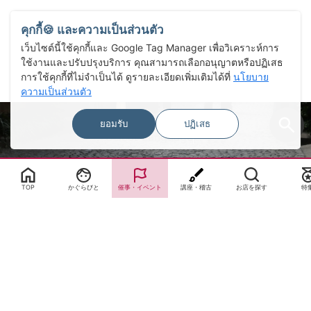
คุกกี้🍪 และความเป็นส่วนตัว
เว็บไซต์นี้ใช้คุกกี้และ Google Tag Manager เพื่อวิเคราะห์การ
ใช้งานและปรับปรุงบริการ คุณสามารถเลือกอนุญาตหรือปฏิเสธ
การใช้คุกกี้ที่ไม่จำเป็นได้ ดูรายละเอียดเพิ่มเติมได้ที่
นโยบาย
ความเป็นส่วนตัว
ยอมรับ
ปฏิเสธ
Select Language
▼
TOP
かぐらびと
催事・イベント
講座・稽古
お店を探す
特
サイトTOP
運営会社案内
サイト理念とコンセプト