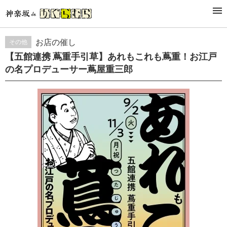
กิจกรรม
お店の催し
その他
【五館連携 蔦重手引草】あれもこれも蔦重！お江戸
の名プロデューサー蔦屋重三郎