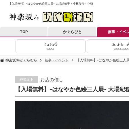
【入場無料】-はなやか色絵三人展- 大場紀穂子・小林加奈・小萌
TOP
かぐらびと
催事・イベ
จัดวันนี้
จัดสัปดาห์
08/06
08/03～08/0
神楽坂deかぐらむら
催事・イベント
【入場無料】-はなやか色絵三人展
お店の催し
神楽坂下
【入場無料】-はなやか色絵三人展- 大場紀