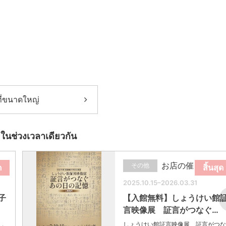
ี่ขนาดใหญ่
ในช่วงเวลาเดียวกัน
お店の催し
その他
ด
สิ้นสุด
2025.10.15–2026.03.31
子
【入館無料】しょうけい館
言映像展 証言がつなぐ…
し
しょうけい館証言映像展 証言がつな