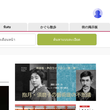
พิเศษ
かぐら散歩
街の掲示板
ดเดือนหน้า
ค้นหาแบบละเอียด