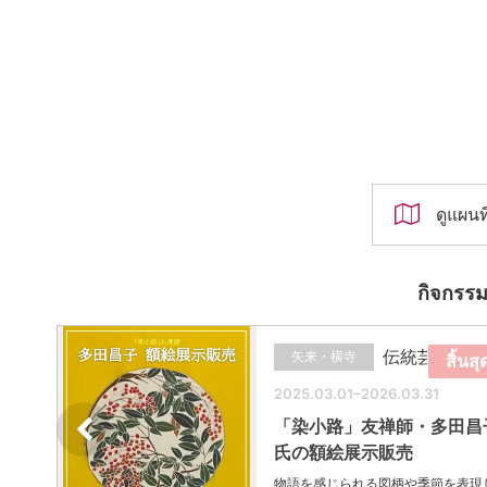
ดูแผนท
กิจกรรม
伝統芸能
矢来・横寺
ุด
สิ้นสุ
2025.03.01–2026.03.31
ウェ
「染小路」友禅師・多田昌
氏の額絵展示販売
とお
物語を感じられる図柄や季節を表現