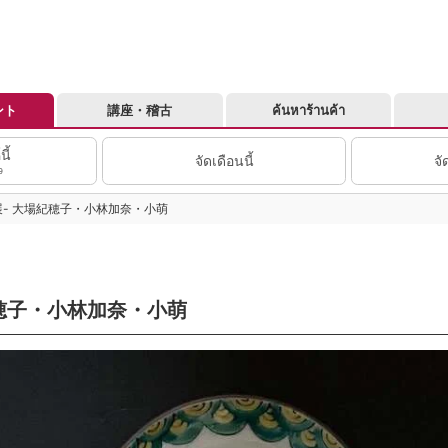
ント
講座・稽古
ค้นหาร้านค้า
นี้
จัดเดือนนี้
จั
9
- 大場紀穂子・小林加奈・小萌
穂子・小林加奈・小萌