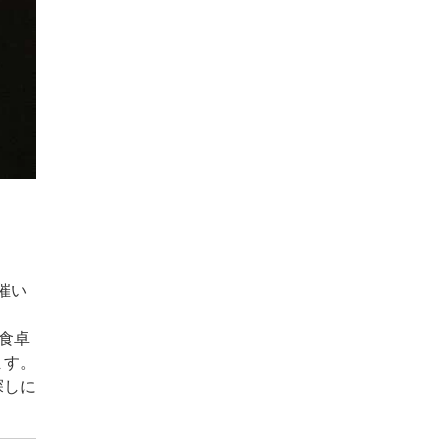
催い
食卓
ます。
探しに