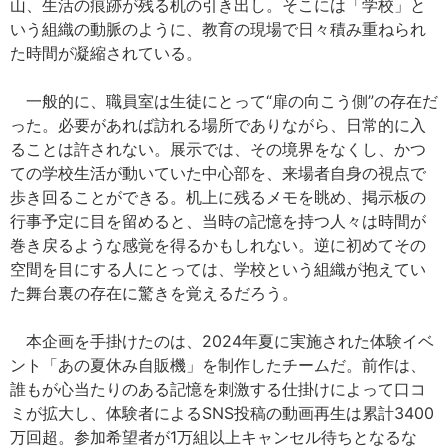
山、生活の痕跡が残る机の引き出し。そこには「学校」と
いう組織の動脈のように、教育の現場で日々積み重ねられ
た時間が凝縮されている。
一般的に、職員室は生徒にとって“扉の向こう側”の存在だ
った。必要があれば訪れる場所でありながら、日常的に入
ることは許されない。展示では、その境界をなくし、かつ
ての学校生活が動いていた中心部を、来場者自身の視点で
歩き回ることができる。机上に残るメモを眺め、掲示板の
行事予定に目を留めると、当時の記憶を持つ人々は時間が
巻き戻るような感覚を得るかもしれない。逆に初めてその
空間を目にする人にとっては、学校という組織が抱えてい
た舞台裏の存在に驚きを覚えるだろう。
本企画を手掛けたのは、2024年夏に実施された体験イベ
ント「あの夏休み自販機」を制作したチームだ。前作は、
誰もが心当たりのある記憶を刺激する仕掛けによって口コ
ミが拡大し、体験者によるSNS投稿の動画再生は累計3400
万回超。参加希望者が1万組以上キャンセル待ちとなるな