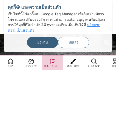
คุกกี้🍪 และความเป็นส่วนตัว
เว็บไซต์นี้ใช้คุกกี้และ Google Tag Manager เพื่อวิเคราะห์การ
ใช้งานและปรับปรุงบริการ คุณสามารถเลือกอนุญาตหรือปฏิเสธ
การใช้คุกกี้ที่ไม่จำเป็นได้ ดูรายละเอียดเพิ่มเติมได้ที่
นโยบาย
ความเป็นส่วนตัว
ยอมรับ
ปฏิเสธ
Select Language
▼
TOP
かぐらびと
催事・イベント
講座・稽古
お店を探す
特
サイトTOP
運営会社案内
サイト理念とコンセプト
プライバシーポリシー
サイトポリシー
お問合せ