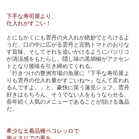
下手な寿司屋より、
仕入れがすごい！
とにもかくにも雲丹の火入れが絶妙でとろけるよ
うだ。口の中に広がる雲丹と完熟トマトのおりな
す旨味、そしてそれを追いかけるようにバジリコ
が清涼感をもたらし、隠し味の黒胡椒がアクセン
トとなり後味を引き締めてくれる。
「行きつけの豊洲市場の魚屋に『下手な寿司屋よ
りも雲丹の仕入れ量がすごいね〜』なんて言われ
るんですよ。」と、豪快に笑う蓮見シェフ。雲丹
好きはもちろん、そうでない人をもうならせる、
長年続く人気のメニューであることが頷ける逸品
だ。
希少な土着品種ペコレッロで
南イタリアの風を