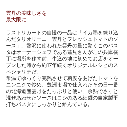
雲丹の美味しさを
最大限に
ラストリカートの自慢の一品は「イカ墨を練り込
んだタリオリーニ 雲丹とフレッシュトマトのソ
ース」。贅沢に使われた雲丹の量に驚くこのパス
タはオーナーシェフである蓮見さんがこの兵庫横
丁に場所を移す前、牛込の地に初めてお店をオー
プンした時から約17年続くオリジナルレシピのス
ペシャリテだ。
常温でゆっくり完熟させて糖度をあげたトマトを
ニンニクで炒め、豊洲市場で仕入れたその日一番
の北海道産雲丹をたっぷりと使い、余熱でさっと
混ぜあわせたソースはコシのある細麺の自家製平
打ちパスタにしっかりと絡んでいる。