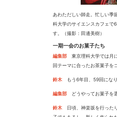
あわただしい師走。忙しい季
科大学のサイエンスカフェで
す。（撮影：田邊美樹）
一期一会のお菓子たち
編集部
東京理科大学では月
回テーマに合ったお茶菓子を
鈴木
もう6年目、59回にな
編集部
どうやってお菓子を
鈴木
日頃、神楽坂を行った